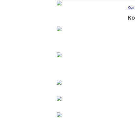
Kom
Ко
Вилочные погрузчики
Коммунальная техника
Складская
техника
Запчасти
Шины
Масла
и спец.жидкости